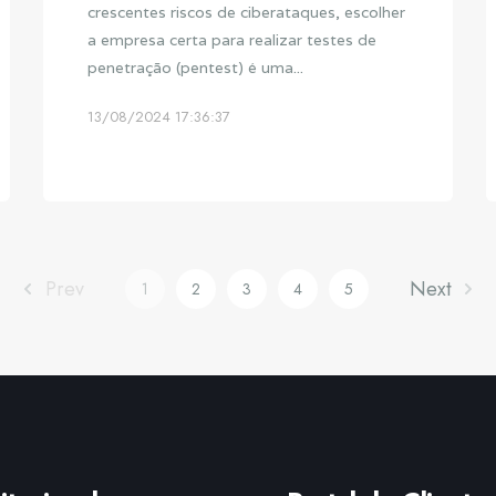
crescentes riscos de ciberataques, escolher
a empresa certa para realizar testes de
penetração (pentest) é uma...
13/08/2024 17:36:37
Prev
Next
1
2
3
4
5